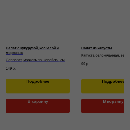
Салат с кукурузой, колбасой и
Салат из капусты
морковью
Капуста белокочанная, зеле
Сервелат, морковь по -корейски, сыр
горошек, огурец, зелень,
99
р.
твердый, кукуруза, майонез, зелень
подсолнечное масло, соль, л
149
р.
сахар
Подробнее
Подробнее
В корзину
В корзину