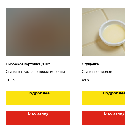
Пирожное картошка, 1 шт.
Сгущенка
Сгущёнка, какао, шоколад молочный и
Сгущенное молоко
черный, сливочное масло, масло
119
р.
49
р.
подсолнечное, мука пшеничная,
сахар, яйца
Подробнее
Подробнее
В корзину
В корзину