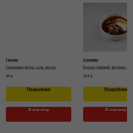
Гречка
Солянка
Гречневая крупа, соль, масло
Бульон говяжий, ветчина, зел
подсолнечное
лимон, лук репчатый, маслин
99
р.
204
р.
подсолнечное, огурцы солен
томатная, свиная мякоть, сер
сметана, соль, сосиски
Подробнее
Подробнее
В корзину
В корзину