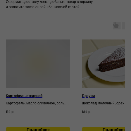
Оформить доставку легко: добавьте товар в корзину
и оплатите заказ онлайн банковской картой
Картофель отварной
Брауни
Картофель, масло сливочное, соль,
Шоколад молочный, орех гре
зелень
яйца, мука, сахар, масло
114
164
р.
р.
подсолнечное, сахарная пуд
шоколад черный
Подробнее
Подробнее