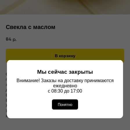
Свекла с маслом
84
р.
В корзину
Мы сейчас закрыты
Сочная отварная свекла с ароматным растительным маслом —
простота, в которой раскрывается натуральный вкус. Яркая, полезная
Внимание! Заказы на доставку принимаются
закуска с легкой сладостью и земляными нотками. Отличное
ежедневно
дополнение к любому обеду!
с 08:30 до 17:00
Вес 100 грамм
Белки 1,49
Понятно
Жиры 5,12
Углеводы 8,53
Калорийность 86